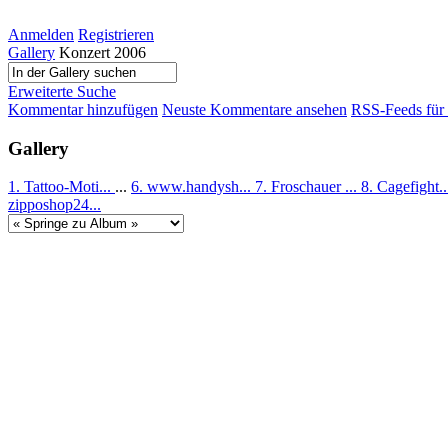
Anmelden
Registrieren
Gallery
Konzert 2006
Erweiterte Suche
Kommentar hinzufügen
Neuste Kommentare ansehen
RSS-Feeds für
Gallery
1. Tattoo-Moti...
...
6. www.handysh...
7. Froschauer ...
8. Cagefight.
zipposhop24...