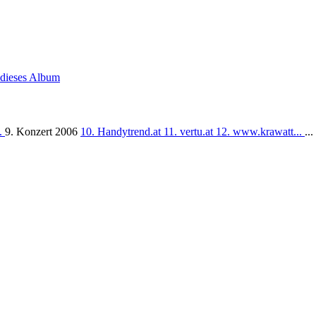
 dieses Album
..
9. Konzert 2006
10. Handytrend.at
11. vertu.at
12. www.krawatt...
...